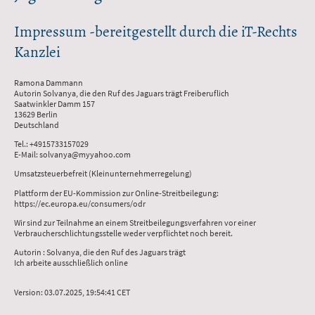
Impressum -bereitgestellt durch die iT-Rechts
Kanzlei
Ramona Dammann
Autorin Solvanya, die den Ruf des Jaguars trägt Freiberuflich
Saatwinkler Damm 157
13629 Berlin
Deutschland
Tel.: +4915733157029
E-Mail: solvanya@myyahoo.com
Umsatzsteuerbefreit (Kleinunternehmerregelung)
Plattform der EU-Kommission zur Online-Streitbeilegung:
https://ec.europa.eu/consumers/odr
Wir sind zur Teilnahme an einem Streitbeilegungsverfahren vor einer
Verbraucherschlichtungsstelle weder verpflichtet noch bereit.
Autorin : Solvanya, die den Ruf des Jaguars trägt
Ich arbeite ausschließlich online
Version: 03.07.2025, 19:54:41 CET